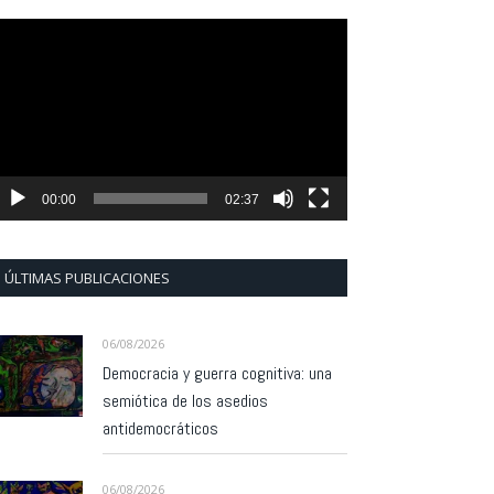
eproductor
e
ídeo
00:00
02:37
ÚLTIMAS PUBLICACIONES
06/08/2026
Democracia y guerra cognitiva: una
semiótica de los asedios
antidemocráticos
06/08/2026