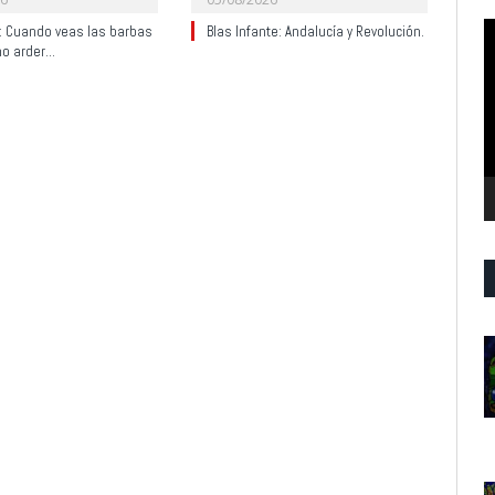
R
y: Cuando veas las barbas
Blas Infante: Andalucía y Revolución.
no arder…
d
v