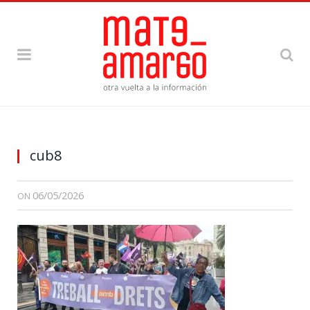
cub8
06/05/2026
ON