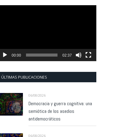
eproductor
e
ídeo
00:00
02:37
ÚLTIMAS PUBLICACIONES
06/08/2026
Democracia y guerra cognitiva: una
semiótica de los asedios
antidemocráticos
06/08/2026