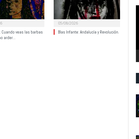
R
d
v
26
05/08/2026
y: Cuando veas las barbas
Blas Infante: Andalucía y Revolución.
no arder…