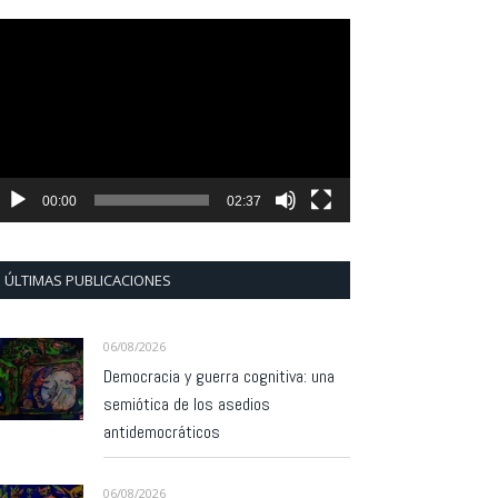
eproductor
e
ídeo
00:00
02:37
ÚLTIMAS PUBLICACIONES
06/08/2026
Democracia y guerra cognitiva: una
semiótica de los asedios
antidemocráticos
06/08/2026