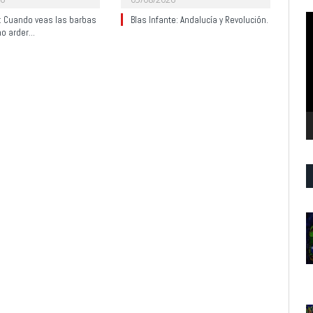
R
y: Cuando veas las barbas
Blas Infante: Andalucía y Revolución.
no arder…
d
v