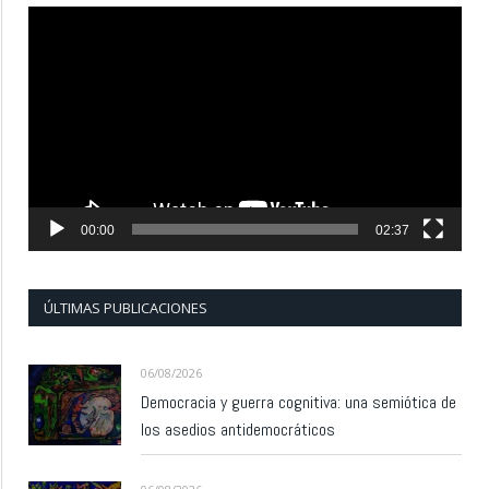
Reproductor
de
vídeo
00:00
02:37
ÚLTIMAS PUBLICACIONES
06/08/2026
Democracia y guerra cognitiva: una semiótica de
los asedios antidemocráticos