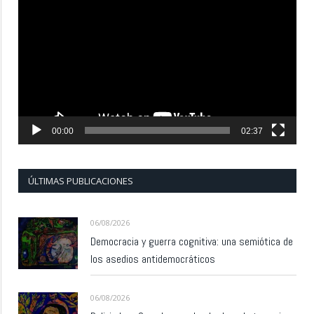
de
vídeo
00:00
02:37
ÚLTIMAS PUBLICACIONES
06/08/2026
Democracia y guerra cognitiva: una semiótica de
los asedios antidemocráticos
06/08/2026