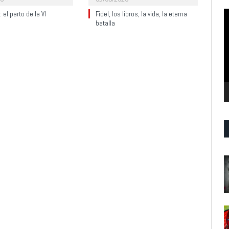
R
 el parto de la VI
Fidel, los libros, la vida, la eterna
batalla
d
v