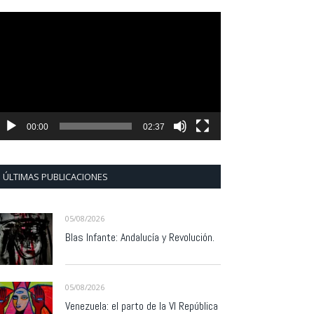
eproductor
e
ídeo
00:00
02:37
ÚLTIMAS PUBLICACIONES
05/08/2026
Blas Infante: Andalucía y Revolución.
05/08/2026
Venezuela: el parto de la VI República