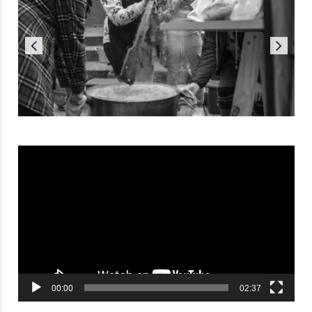
Reproductor
de
vídeo
00:00
02:37