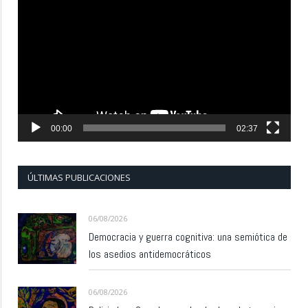
de
vídeo
00:00
02:37
ÚLTIMAS PUBLICACIONES
06/08/2026
Democracia y guerra cognitiva: una semiótica de
los asedios antidemocráticos
06/08/2026