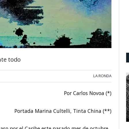
nte todo
LA RONDA
Por Carlos Novoa (*)
Portada Marina Cultelli, Tinta China (**)
paso por el Caribe este pasado mes de octubre,