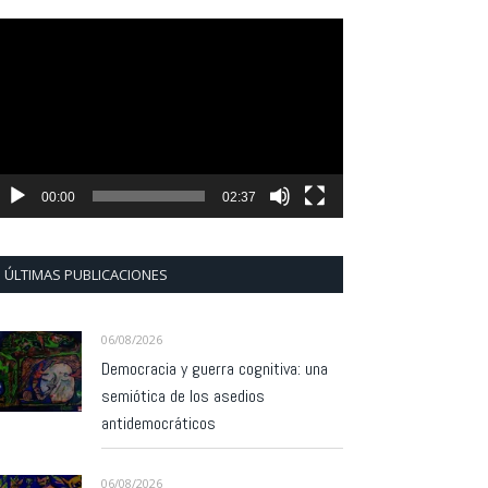
eproductor
e
ídeo
00:00
02:37
ÚLTIMAS PUBLICACIONES
06/08/2026
Democracia y guerra cognitiva: una
semiótica de los asedios
antidemocráticos
06/08/2026