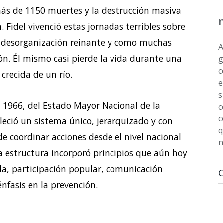
ás de 1150 muertes y la destrucción masiva
. Fidel vivenció estas jornadas terribles sobre
a desorganización reinante y como muchas
A
ión. Él mismo casi pierde la vida durante una
g
c
crecida de un río.
e
s
en 1966, del Estado Mayor Nacional de la
c
c
leció un sistema único, jerarquizado y con
q
 de coordinar acciones desde el nivel nacional
n
a estructura incorporó principios que aún hoy
ada, participación popular, comunicación
énfasis en la prevención.