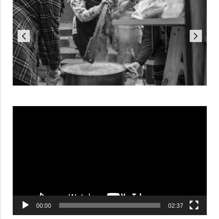
Reproductor
de
vídeo
00:00
02:37