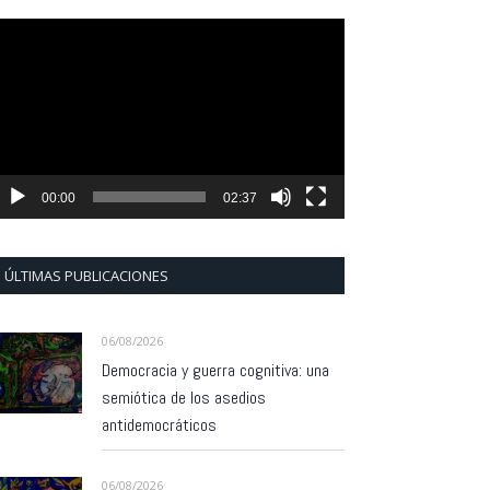
eproductor
e
ídeo
00:00
02:37
ÚLTIMAS PUBLICACIONES
06/08/2026
Democracia y guerra cognitiva: una
semiótica de los asedios
antidemocráticos
06/08/2026