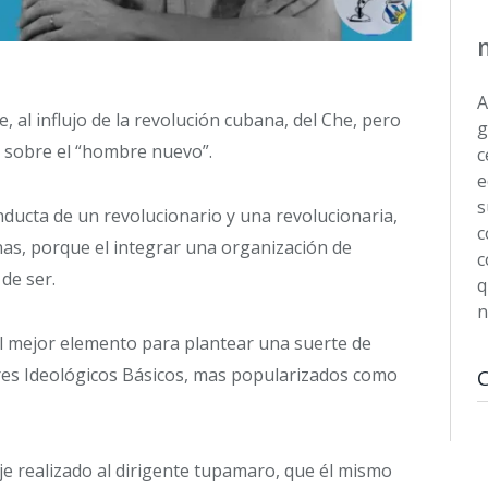
A
, al influjo de la revolución cubana, del Che, pero
g
 sobre el “hombre nuevo”.
c
e
s
onducta de un revolucionario y una revolucionaria,
c
nas, porque el integrar una organización de
c
 de ser.
q
n
l mejor elemento para plantear una suerte de
res Ideológicos Básicos, mas popularizados como
je realizado al dirigente tupamaro, que él mismo