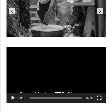
Reproductor
de
vídeo
00:00
02:37