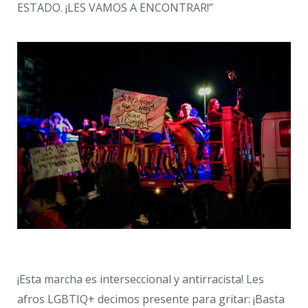
ESTADO. ¡LES VAMOS A ENCONTRAR!”
¡Esta marcha es interseccional y antirracista! Les
afros LGBTIQ+ decimos presente para gritar: ¡Basta