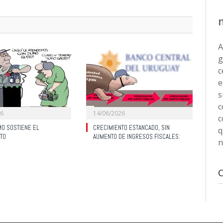
A
g
c
e
s
c
26
14/06/2026
c
O SOSTIENE EL
CRECIMIENTO ESTANCADO, SIN
q
TO
AUMENTO DE INGRESOS FISCALES:
n