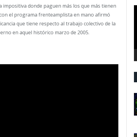
a impositiva donde paguen más los que más tienen
R
 con el programa frenteamplista en mano afirmó
d
v
licancia que tiene respecto al trabajo colectivo de la
bierno en aquel histórico marzo de 2005.