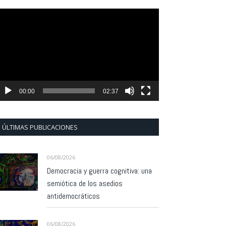
eproductor
e
ídeo
00:00
02:37
ÚLTIMAS PUBLICACIONES
06/08/2026
Democracia y guerra cognitiva: una
semiótica de los asedios
antidemocráticos
06/08/2026