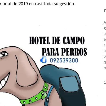
erior al de 2019 en casi toda su gestión.
A
g
c
e
s
c
c
q
n