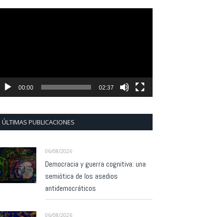
eproductor
e
ídeo
00:00
02:37
ÚLTIMAS PUBLICACIONES
06/08/2026
Democracia y guerra cognitiva: una
semiótica de los asedios
antidemocráticos
06/08/2026