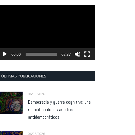
eproductor
e
ídeo
00:00
02:37
ÚLTIMAS PUBLICACIONES
06/08/2026
Democracia y guerra cognitiva: una
semiótica de los asedios
antidemocráticos
06/08/2026