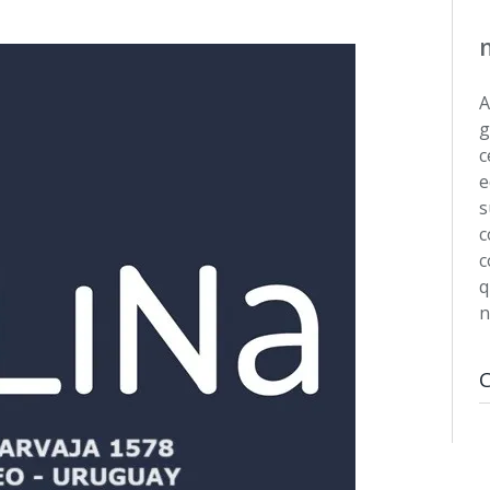
A
g
c
e
s
c
c
q
n