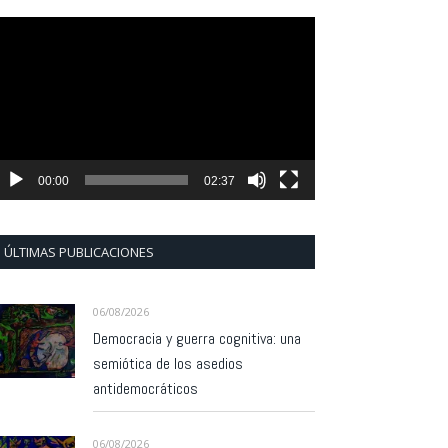
eproductor
e
ídeo
00:00
02:37
ÚLTIMAS PUBLICACIONES
06/08/2026
Democracia y guerra cognitiva: una
semiótica de los asedios
antidemocráticos
06/08/2026