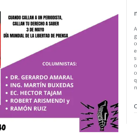
A
g
c
e
s
c
c
q
n