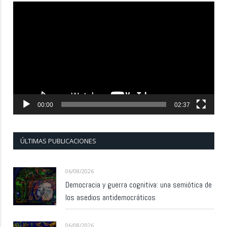
Reproductor
de
vídeo
00:00
02:37
ÚLTIMAS PUBLICACIONES
06/08/2026
Democracia y guerra cognitiva: una semiótica de
los asedios antidemocráticos
06/08/2026