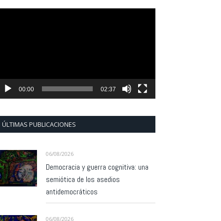
eproductor
e
ídeo
00:00
02:37
ÚLTIMAS PUBLICACIONES
06/08/2026
Democracia y guerra cognitiva: una
semiótica de los asedios
antidemocráticos
06/08/2026