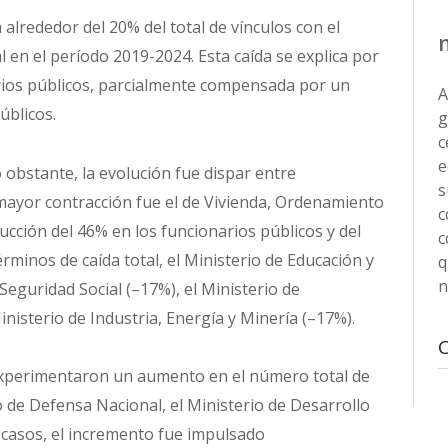
alrededor del 20% del total de vínculos con el
al en el período 2019-2024. Esta caída se explica por
arios públicos, parcialmente compensada por un
A
úblicos.
g
c
e
o obstante, la evolución fue dispar entre
s
 mayor contracción fue el de Vivienda, Ordenamiento
c
ucción del 46% en los funcionarios públicos y del
c
érminos de caída total, el Ministerio de Educación y
q
n
Seguridad Social (–17%), el Ministerio de
nisterio de Industria, Energía y Minería (–17%).
 experimentaron un aumento en el número total de
o de Defensa Nacional, el Ministerio de Desarrollo
os casos, el incremento fue impulsado