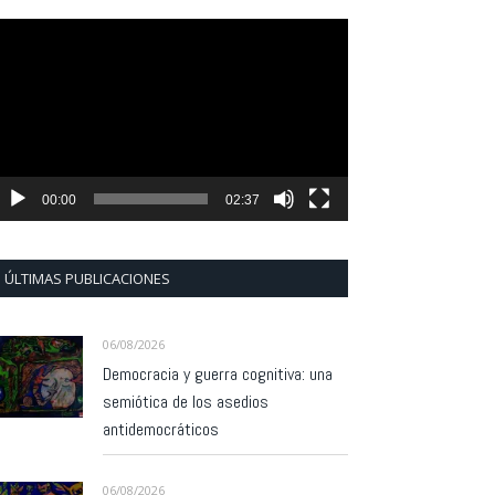
eproductor
e
ídeo
00:00
02:37
ÚLTIMAS PUBLICACIONES
06/08/2026
Democracia y guerra cognitiva: una
semiótica de los asedios
antidemocráticos
06/08/2026