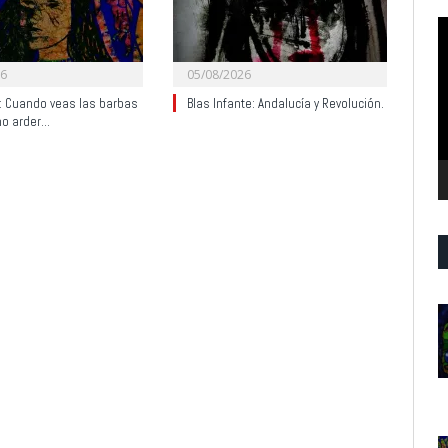
R
d
v
26
05/08/2026
y: Cuando veas las barbas
Blas Infante: Andalucía y Revolución.
no arder…