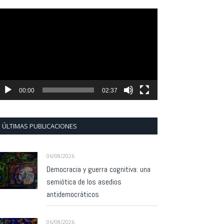
eproductor
e
ídeo
00:00
02:37
ÚLTIMAS PUBLICACIONES
06/08/2026
Democracia y guerra cognitiva: una
semiótica de los asedios
antidemocráticos
06/08/2026