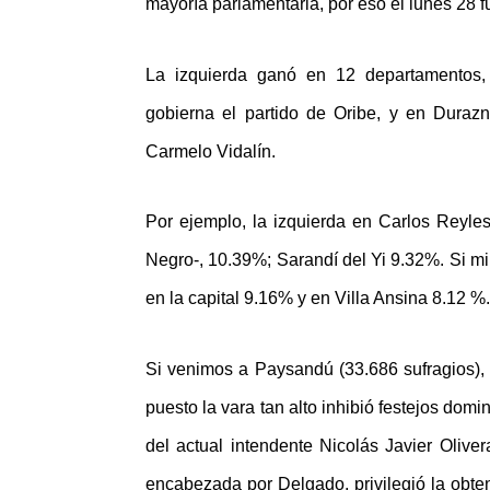
mayoría parlamentaria, por eso el lunes 28 f
La izquierda ganó en 12 departamentos
gobierna el partido de Oribe, y en Durazn
Carmelo Vidalín.
Por ejemplo, la izquierda en Carlos Reyles
Negro-, 10.39%; Sarandí del Yi 9.32%. Si 
en la capital 9.16% y en Villa Ansina 8.12 %.
Si venimos a Paysandú (33.686 sufragios), 
puesto la vara tan alto inhibió festejos domi
del actual intendente Nicolás Javier Oliver
encabezada por Delgado, privilegió la obten