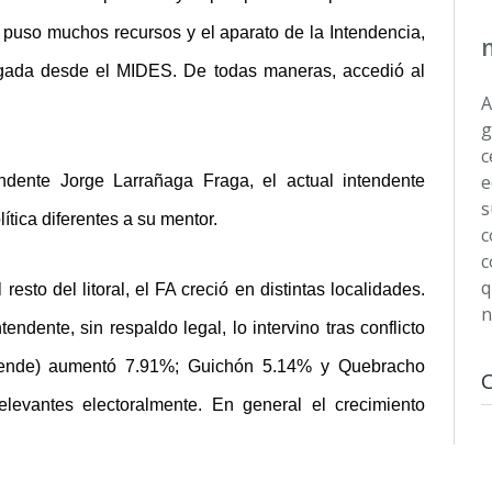
, puso muchos recursos y el aparato de la Intendencia,
legada desde el MIDES. De todas maneras, accedió al
A
g
c
e
endente Jorge Larrañaga Fraga, el actual intendente
s
ítica diferentes a su mentor.
c
c
q
sto del litoral, el FA creció en distintas localidades.
n
endente, sin respaldo legal, lo intervino tras conflicto
Ayende) aumentó 7.91%; Guichón 5.14% y Quebracho
levantes electoralmente. En general el crecimiento