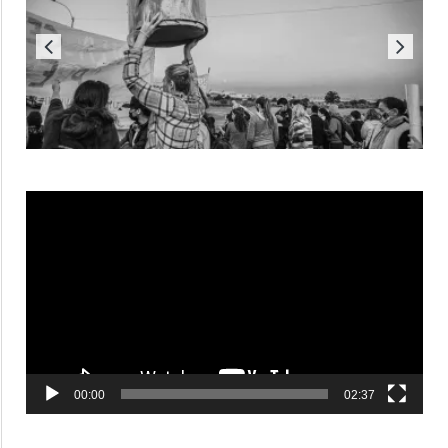
Reproductor
de
vídeo
00:00
02:37