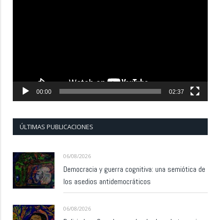
de
vídeo
00:00
02:37
ÚLTIMAS PUBLICACIONES
06/08/2026
Democracia y guerra cognitiva: una semiótica de
los asedios antidemocráticos
06/08/2026