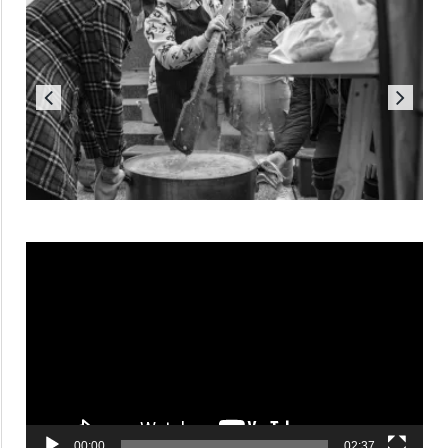
Reproductor
de
vídeo
00:00
02:37