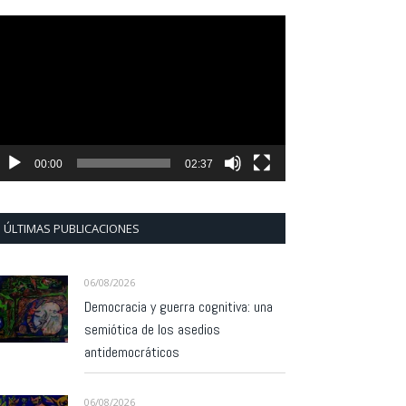
eproductor
e
ídeo
00:00
02:37
ÚLTIMAS PUBLICACIONES
06/08/2026
Democracia y guerra cognitiva: una
semiótica de los asedios
antidemocráticos
06/08/2026