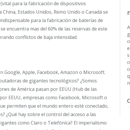
(vital para la fabricación de dispositivos
ca China, Estados Unidos, Reino Unido o Canadá se
 (indispensable para la fabricación de baterías de
A
le se encuentra mas del 60% de las reservas de este
g
rando conflictos de baja intensidad.
c
e
s
c
c
on Google, Apple, Facebook, Amazon o Microsoft.
q
mputadoras de gigantes tecnológicos? ¿Somos
n
ones de América pasan por EEUU (Hub de las
as por EEUU, empresas como Facebook, Microsoft o
a que permiten que el mundo entero esté conectado,
 ¿Qué hay sobre el control del acceso a las
gigantes como Claro o Telefónica? El imperialismo