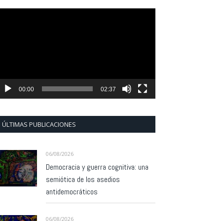
eproductor
e
ídeo
00:00
02:37
ÚLTIMAS PUBLICACIONES
06/08/2026
Democracia y guerra cognitiva: una
semiótica de los asedios
antidemocráticos
06/08/2026