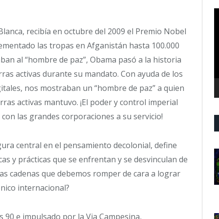
R
d
Blanca, recibía en octubre del 2009 el Premio Nobel
v
crementado las tropas en Afganistán hasta 100.000
ban al “hombre de paz”, Obama pasó a la historia
rras activas durante su mandato. Con ayuda de los
igitales, nos mostraban un “hombre de paz” a quien
ras activas mantuvo. ¡El poder y control imperial
con las grandes corporaciones a su servicio!
ura central en el pensamiento decolonial, define
cas y prácticas que se enfrentan y se desvinculan de
n las cadenas que debemos romper de cara a lograr
nico internacional?
s 90 e impulsado por la Via Campesina,