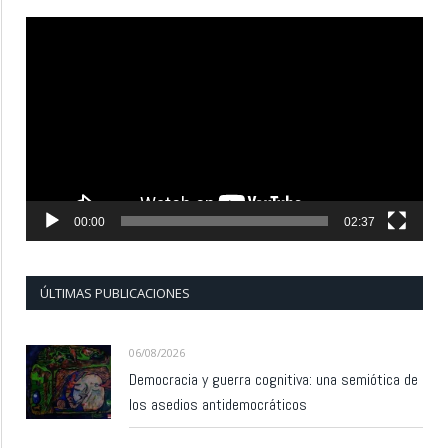
Reproductor
de
vídeo
00:00
02:37
ÚLTIMAS PUBLICACIONES
06/08/2026
Democracia y guerra cognitiva: una semiótica de
los asedios antidemocráticos