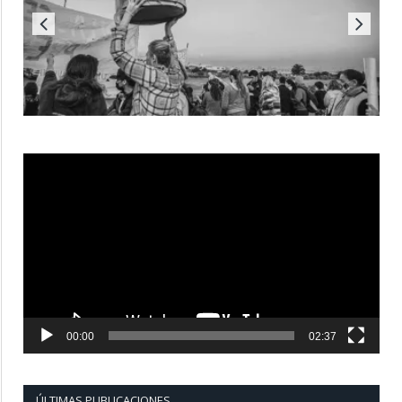
Reproductor
de
vídeo
00:00
02:37
ÚLTIMAS PUBLICACIONES