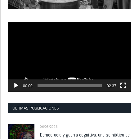
Reproductor
de
vídeo
00:00
02:37
ÚLTIMAS PUBLICACIONES
06/08/2026
Democracia y guerra cognitiva: una semiótica de