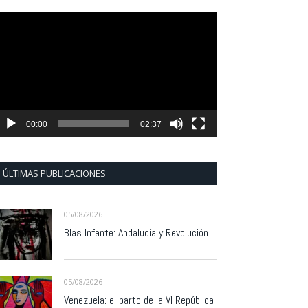
eproductor
e
ídeo
00:00
02:37
ÚLTIMAS PUBLICACIONES
05/08/2026
Blas Infante: Andalucía y Revolución.
05/08/2026
Venezuela: el parto de la VI República