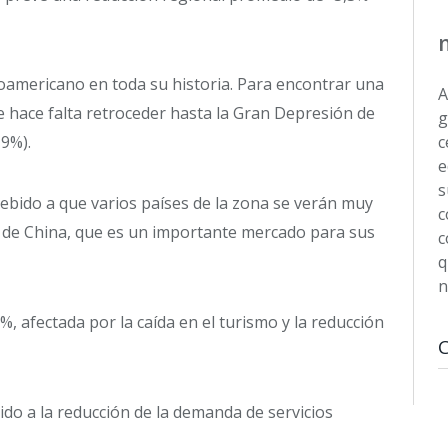
noamericano en toda su historia. Para encontrar una
A
 hace falta retroceder hasta la Gran Depresión de
g
,9%).
c
e
s
debido a que varios países de la zona se verán muy
c
ad de China, que es un importante mercado para sus
c
q
n
3%, afectada por la caída en el turismo y la reducción
bido a la reducción de la demanda de servicios