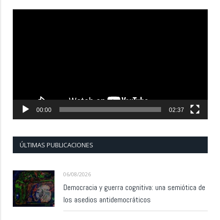
Reproductor
de
vídeo
00:00
02:37
ÚLTIMAS PUBLICACIONES
06/08/2026
Democracia y guerra cognitiva: una semiótica de
los asedios antidemocráticos