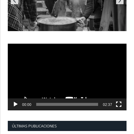
Reproductor
de
vídeo
00:00
02:37
ÚLTIMAS PUBLICACIONES