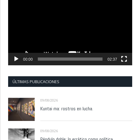
de
vídeo
00:00
02:37
ÚLTIMAS PUBLICACIONES
09/08/2026
Kuntai ma: rostros en lucha.
09/08/2026
Péndulo doble: lo errático como política