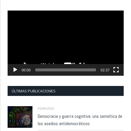
Reproductor
de
vídeo
00:00
02:37
ÚLTIMAS PUBLICACIONES
06/08/2026
Democracia y guerra cognitiva: una semiótica de
los asedios antidemocráticos