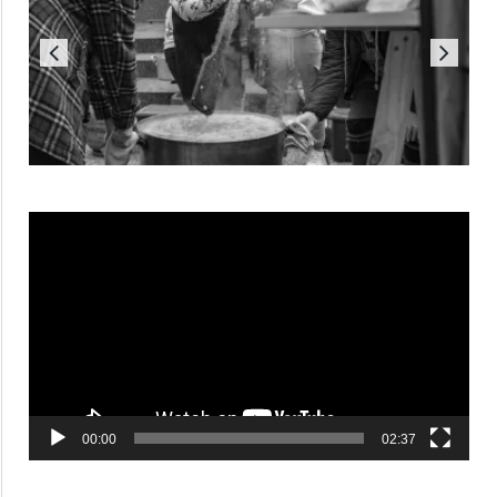
Reproductor
de
vídeo
00:00
02:37