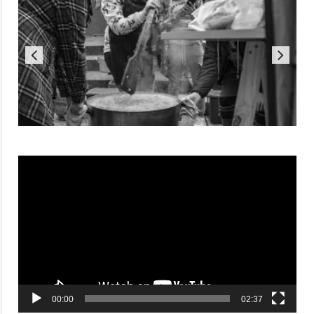
Reproductor
de
vídeo
00:00
02:37