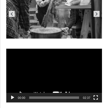
Reproductor
de
vídeo
00:00
02:37