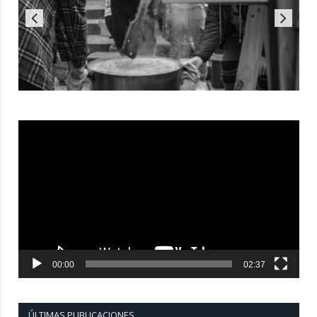
Reproductor
de
vídeo
00:00
02:37
ÚLTIMAS PUBLICACIONES