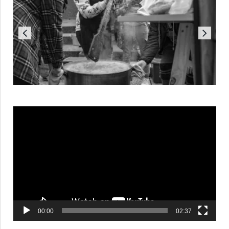
Reproductor
de
vídeo
00:00
02:37