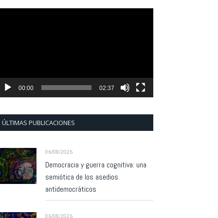
eproductor
e
ídeo
00:00
02:37
ÚLTIMAS PUBLICACIONES
06/08/2026
Democracia y guerra cognitiva: una
semiótica de los asedios
antidemocráticos
06/08/2026