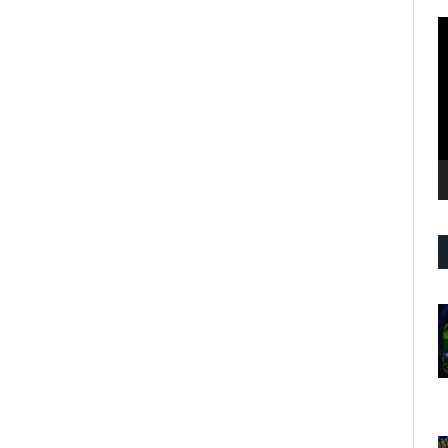
R
d
v