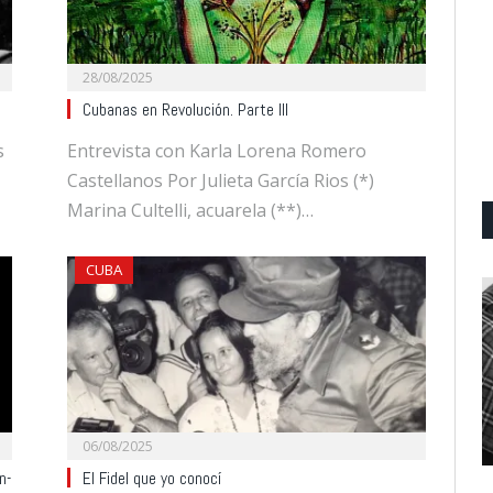
28/08/2025
Cubanas en Revolución. Parte III
s
Entrevista con Karla Lorena Romero
Castellanos Por Julieta García Rios (*)
Marina Cultelli, acuarela (**)…
CUBA
06/08/2025
n-
El Fidel que yo conocí