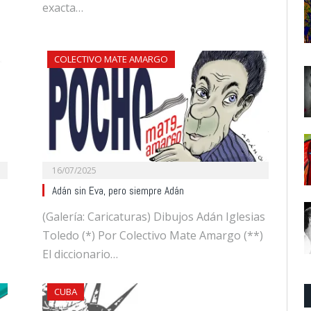
exacta…
COLECTIVO MATE AMARGO
16/07/2025
Adán sin Eva, pero siempre Adán
(Galería: Caricaturas) Dibujos Adán Iglesias
Toledo (*) Por Colectivo Mate Amargo (**)
El diccionario…
CUBA