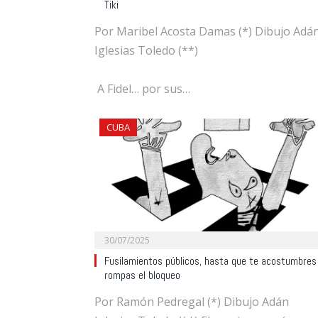
Tiki
Por Maribel Acosta Damas (*) Dibujo Adá
Iglesias Toledo (**)
A Fidel… por sus…
CUBA
30/07/2025
Fusilamientos públicos, hasta que te acostumbres
rompas el bloqueo
Por Ramón Pedregal (*) Dibujo Adán