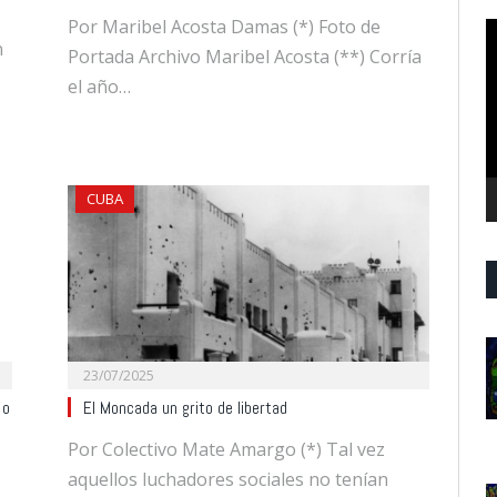
Por Maribel Acosta Damas (*) Foto de
R
n
d
Portada Archivo Maribel Acosta (**) Corría
v
el año…
CUBA
23/07/2025
 o
El Moncada un grito de libertad
Por Colectivo Mate Amargo (*) Tal vez
aquellos luchadores sociales no tenían