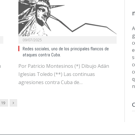
A
g
09/07/2025
c
Redes sociales, uno de los principales flancos de
e
ataques contra Cuba.
s
c
n
Por Patricio Montesinos (*) Dibujo Adán
c
Iglesias Toledo (**) Las continuas
q
agresiones contra Cuba de…
n
Next
19