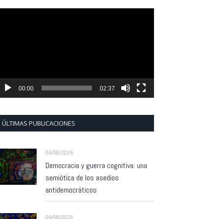
eproductor
e
ídeo
00:00
02:37
ÚLTIMAS PUBLICACIONES
06/08/2026
Democracia y guerra cognitiva: una
semiótica de los asedios
antidemocráticos
06/08/2026