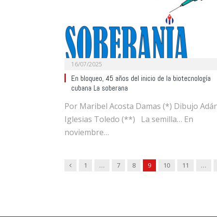
16/07/2025
En bloqueo, 45 años del inicio de la biotecnología
cubana La soberana
Por Maribel Acosta Damas (*) Dibujo Adá
Iglesias Toledo (**) La semilla… En
noviembre…
Previous
1
…
7
8
9
10
11
…