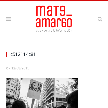
c512114c81
12/08/2015
ON