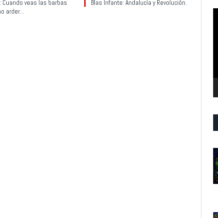
y: Cuando veas las barbas
Blas Infante: Andalucía y Revolución.
no arder…
R
d
v