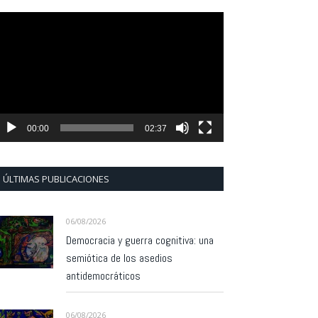
eproductor
e
ídeo
00:00
02:37
ÚLTIMAS PUBLICACIONES
06/08/2026
Democracia y guerra cognitiva: una
semiótica de los asedios
antidemocráticos
06/08/2026