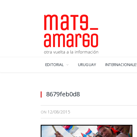
EDITORIAL
URUGUAY
INTERNACIONALE
8679feb0d8
12/08/2015
ON