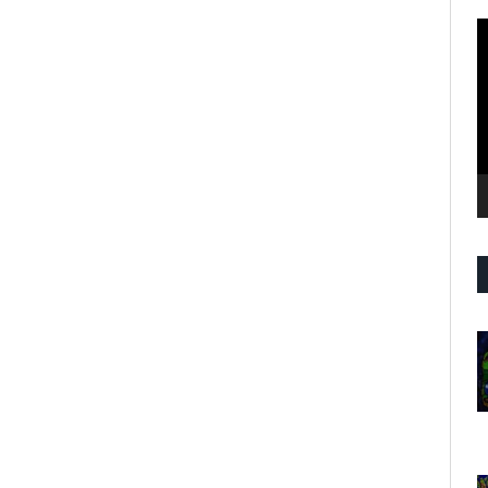
R
d
v