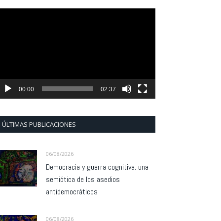
eproductor
e
ídeo
00:00
02:37
ÚLTIMAS PUBLICACIONES
06/08/2026
Democracia y guerra cognitiva: una
semiótica de los asedios
antidemocráticos
06/08/2026