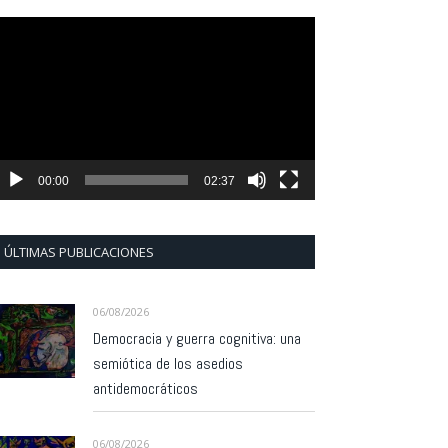
eproductor
e
ídeo
00:00
02:37
ÚLTIMAS PUBLICACIONES
06/08/2026
Democracia y guerra cognitiva: una
semiótica de los asedios
antidemocráticos
06/08/2026