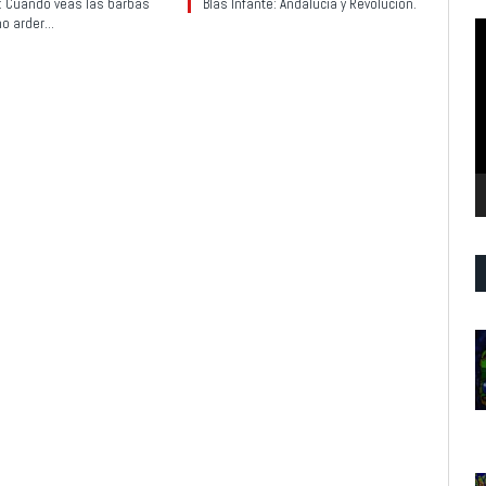
y: Cuando veas las barbas
Blas Infante: Andalucía y Revolución.
no arder…
R
d
v