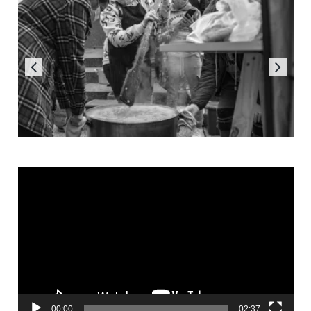
Reproductor
de
vídeo
00:00
02:37