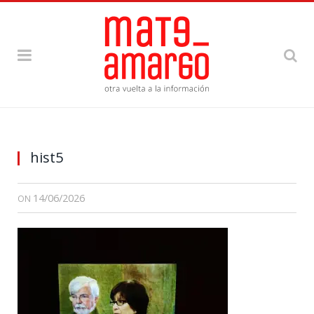
hist5
14/06/2026
ON