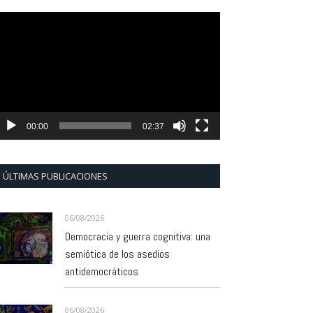
eproductor
e
ídeo
00:00
02:37
ÚLTIMAS PUBLICACIONES
06/08/2026
Democracia y guerra cognitiva: una
semiótica de los asedios
antidemocráticos
06/08/2026