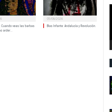
R
d
v
26
05/08/2026
y: Cuando veas las barbas
Blas Infante: Andalucía y Revolución.
no arder…