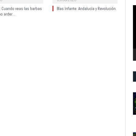
R
y: Cuando veas las barbas
Blas Infante: Andalucía y Revolución.
no arder…
d
v