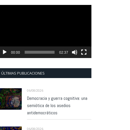
eproductor
e
ídeo
00:00
02:37
ÚLTIMAS PUBLICACIONES
06/08/2026
Democracia y guerra cognitiva: una
semiótica de los asedios
antidemocráticos
06/08/2026