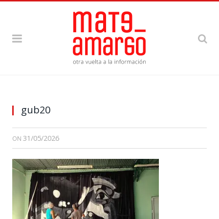
gub20
31/05/2026
ON